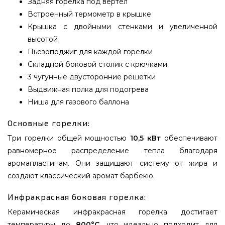
Задняя горелка под вертел
Встроенный термометр в крышке
Крышка с двойными стенками и увеличенной
высотой
Пьезоподжиг для каждой горелки
Складной боковой столик с крючками
3 чугунные двусторонние решетки
Выдвижная полка для подогрева
Ниша для газового баллона
Основные горелки:
Три горелки общей мощностью
10,5 кВт
обеспечивают
равномерное распределение тепла благодаря
аромапластинам. Они защищают систему от жира и
создают классический аромат барбекю.
Инфракрасная боковая горелка:
Керамическая инфракрасная горелка достигает
температуры до
800°C
, что идеально подходит для