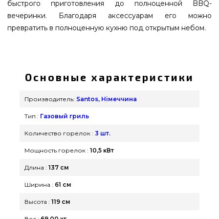
быстрого приготовления до полноценной BBQ-
вечеринки. Благодаря аксессуарам его можно
превратить в полноценную кухню под открытым небом.
Газовый гриль SANTOS S-318, с боковой и задней
горелкой, нержавеющая сталь. - 900280 выбрать
и заказать от самых лучших брендов Santos,
Основные характеристики
Німеччина по актуальной цене всего 74 990 грн.
в каталоге интернет магазина грилей и мангалов
Производитель:
Santos, Німеччина
GrillPoint. Заманчивые предложения на Газовые
Тип :
Газовый гриль
грили в онлайн каталоге Гриль Поинт. Напишите
прямо сейчас нашим продавцам по номеру (044)
Количество горелок :
3 шт.
334-76-95 и мы поможем купить проживающим в
Мощность горелок :
10,5 кВт
городах: Запорожье, Николаев, Харьков
Длина :
137 см
Ширина :
61 см
Высота :
119 см
Вес :
69.00 кг