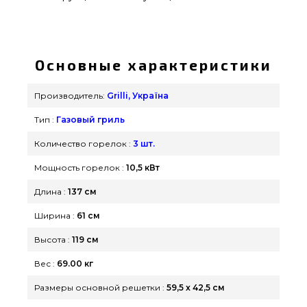
Газовый гриль Senator Pro-32 LED с системой
BBQ Block Fire GRILLI - 701377 приобрести от
качественного производителя Grilli, Україна по
Основные характеристики
оправданной стоимости всего 74 990 грн. в
магазине грилей grillpoint.com.ua Самые лучшие
Производитель:
Grilli, Україна
предложения на Газовые грили в каталоге Гриль
Тип :
Газовый гриль
Поинт. Позвоните прямо сейчас нашим
консультантам на любой номер 0(800) 337-275 и
Количество горелок :
3 шт.
мы поможем заказать покупателям регионов:
Мощность горелок :
10,5 кВт
Сумы, Кременчуг, Херсон
Длина :
137 см
Ширина :
61 см
Высота :
119 см
Вес :
69.00 кг
Размеры основной решетки :
59,5 x 42,5 см