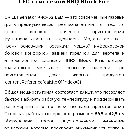
LED с системой BBQ Block Fire
GRILLI Senator PRO-32 LED
— это современный газовый
гриль премиум-класса, предназначенный для тех, кто
ценит высокое качество приготовления,
функциональность и надежность. Модель оснащена
тремя основными горелками, мощной инфракрасной
боковой конфоркой, задней горелкой для вертела и
инновационной системой
BBQ Block Fire
, которая
значительно уменьшает вспышки пламени при
приготовлении даже жирных продуктов.
:contentReference[oaicite:0]{index=0}
Общая мощность гриля составляет
19 кВт
, что позволяет
быстро набирать рабочую температуру и поддерживать
равномерный жар по всей площади приготовления.
Основная рабочая поверхность размером
59,5 × 42,5 см
оборудована тремя двусторонними чугунными
решетками, которые прекрасно аккумулируют тепло и