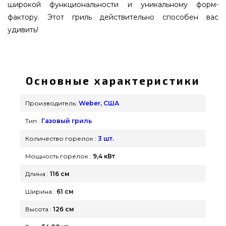
широкой функциональности и уникальному форм-
фактору. Этот гриль действительно способен вас
удивить!
Газовый гриль Weber Spirit E-325s GBS - 46912275
купить от лучшего производителя Weber, США
по нормальной цене всего 61 399 грн. в каталоге
Основные характеристики
грилей и аксессуаров grillpoint.com.ua Лучшие
предложения на Газовые грили в каталоге
Производитель:
Weber, США
grillpoint.com.ua Позвоните прямо сейчас нашим
Тип :
Газовый гриль
сотрудникам по телефонному номеру (098) 333-
26-55 и мы поможем найти клиентам городов:
Количество горелок :
3 шт.
Николаев, Ужгород, Херсон
Мощность горелок :
9,4 кВт
Длина :
116 см
Ширина :
61 см
Высота :
126 см