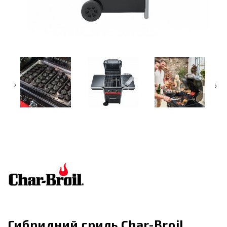
‹
›
Гибридний гриль Char-Broil