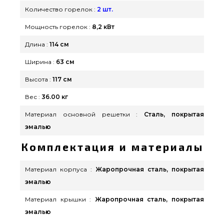
номер 0(800) 337-275 и мы оперативно доставим
Количество горелок :
2 шт.
клиентам в города: Одесса, Тернополь,
Мощность горелок :
8,2 кВт
Запорожье
Длина :
114 см
Ширина :
63 см
Высота :
117 см
Вес :
36.00 кг
Материал основной решетки :
Сталь, покрытая
эмалью
Комплектация и материалы
Материал корпуса :
Жаропрочная сталь, покрытая
эмалью
Материал крышки :
Жаропрочная сталь, покрытая
эмалью