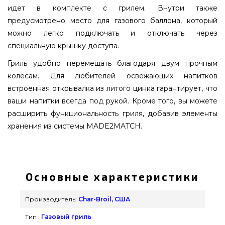
идет в комплекте с грилем. Внутри также
предусмотрено место для газового баллона, который
можно легко подключать и отключать через
специальную крышку доступа.
Гриль удобно перемещать благодаря двум прочным
колесам. Для любителей освежающих напитков
встроенная открывалка из литого цинка гарантирует, что
ваши напитки всегда под рукой. Кроме того, вы можете
расширить функциональность гриля, добавив элементы
хранения из системы MADE2MATCH.
Гибридний гриль Char-Broil Gas2Coal 2.0 210 -
468301221 заказать от надежного бренда Char-
Broil, США по доступной цене всего 30 990 грн.
Основные характеристики
в онлайн магазине грилей и мангалов
grillpoint.com.ua Смотрите и заказывайте также
Производитель:
Char-Broil, США
Газовые грили в интернет магазине GrillPoint.
Тип :
Газовый гриль
Наберите прямо сейчас нашим продавцам на