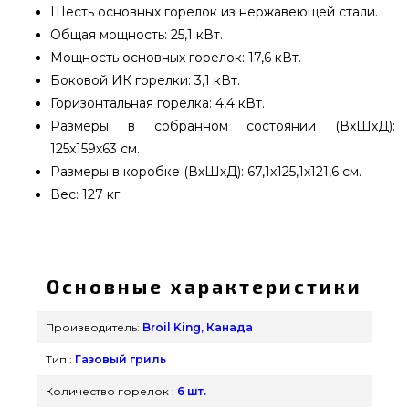
Шесть основных горелок из нержавеющей стали.
Общая мощность: 25,1 кВт.
Мощность основных горелок: 17,6 кВт.
Боковой ИК горелки: 3,1 кВт.
Горизонтальная горелка: 4,4 кВт.
Размеры в собранном состоянии (ВхШхД):
125х159х63 см.
Размеры в коробке (ВхШхД): 67,1х125,1х121,6 см.
Вес: 127 кг.
Гриль газовый Broil King Regal S 690 IR - 997383
подобрать от лучшего бренда Broil King, Канада
по актуальной стоимости всего 215 900 грн. в
Основные характеристики
каталоге интернет магазина грилей и мангалов
Гриль Поинт. Выгодные предложения на Газовые
Производитель:
Broil King, Канада
грили в каталоге магазина GrillPoint. Позвоните
Тип :
Газовый гриль
прямо сейчас нашим менеджерам на любой
номер (098) 333-26-55 и мы поможем купить
Количество горелок :
6 шт.