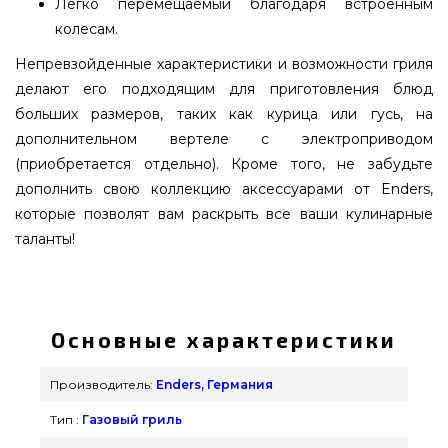
Легко перемещаемый благодаря встроенным
колесам.
Непревзойденные характеристики и возможности гриля
делают его подходящим для приготовления блюд
больших размеров, таких как курица или гусь, на
дополнительном вертеле с электроприводом
(приобретается отдельно). Кроме того, не забудьте
дополнить свою коллекцию аксессуарами от Enders,
которые позволят вам раскрыть все ваши кулинарные
таланты!
Гриль газовый Enders Monroe Pro 3 SIK Turbo
SHADOW - 838133 выбрать и приобрести от
лучшего производителя Enders, Германия по
Основные характеристики
лучшей стоимости всего 45 285 грн. в интернет
магазине брендовых грилей GrillPoint. Выгодные
Производитель:
Enders, Германия
предложения на Газовые грили в онлайн
Тип :
Газовый гриль
каталоге Гриль Поинт. Позвоните нашим