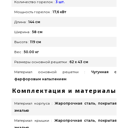
экспертам по телефонному номеру 0(800) 337-
Количество горелок :
3 шт.
275 и мы оперативно привезем покупателям
Мощность горелок :
17,6 кВт
регионов: Бердянск, Николаев, Киев
Длина :
144 см
Ширина :
58 см
Высота :
119 см
Вес :
50.00 кг
Размеры основной решетки :
62 х 43 см
Материал основной решетки :
Чугунная с
фарфоровым напылением
Комплектация и материалы
Материал корпуса :
Жаропрочная сталь, покрытая
эмалью
Материал крышки :
Жаропрочная сталь, покрытая
эмалью