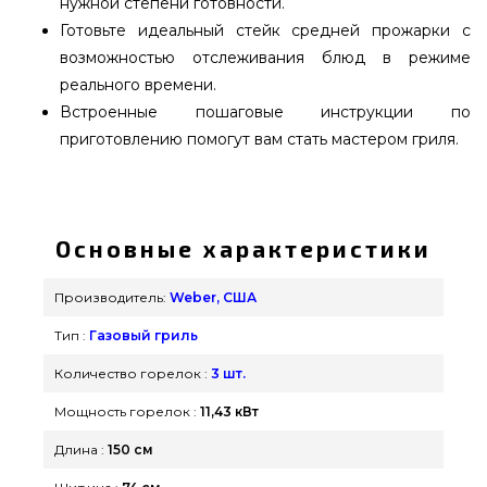
нужной степени готовности.
Готовьте идеальный стейк средней прожарки с
возможностью отслеживания блюд в режиме
реального времени.
Встроенные пошаговые инструкции по
приготовлению помогут вам стать мастером гриля.
Гриль газовый Weber Genesis II EX-335 GBS
SMART GRILL - 61016775 подобрать и
приобрести от надежного производителя
Основные характеристики
Weber, США по лучшей цене всего 106 129 грн. в
каталоге интернет магазина грилей и
Производитель:
Weber, США
аксессуаров GrillPoint. Заманчивые предложения
Тип :
Газовый гриль
на Газовые грили в онлайн каталоге
grillpoint.com.ua Позвоните нашим специалистам
Количество горелок :
3 шт.
по телефонному номеру (044) 334-76-95 и мы
Мощность горелок :
11,43 кВт
поможем заказать покупателям в регионах:
Длина :
150 см
Винница, Хмельницкий, Харьков