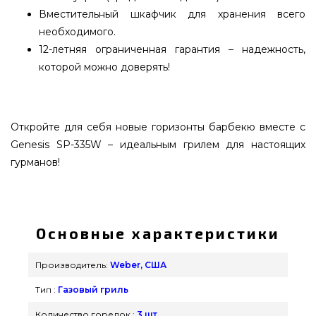
Вместительный шкафчик для хранения всего
необходимого.
12-летняя ограниченная гарантия – надежность,
которой можно доверять!
Откройте для себя новые горизонты барбекю вместе с
Genesis SP-335W – идеальным грилем для настоящих
гурманов!
Гриль газовый Weber Genesis® SP-335W - 1501319
выбрать от лучшего бренда Weber, США по
оправданной цене всего 141 619 грн. в каталоге
Основные характеристики
интернет магазина грилей и барбекью
grillpoint.com.ua Посмотрите и закажите также
Производитель:
Weber, США
Газовые грили в магазине grillpoint.com.ua
Тип :
Газовый гриль
Напишите прямо сейчас нашим специалистам
на любой номер (098) 333-26-55 и мы оперативно
Количество горелок :
3 шт.