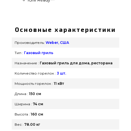
Гриль газовый Weber Genesis II LX S-340, GBS -
61004175 выбрать и заказать от надежного
бренда Weber, США по лучшей стоимости всего
Основные характеристики
118 490 грн. в интернет каталоге грилей
GrillPoint. Выгодные предложения на Газовые
Производитель:
Weber, США
грили в интернет магазине grillpoint.com.ua
Тип :
Газовый гриль
Позвоните нашим консультантам на любой
номер 0(800) 337-275 и мы оперативно доставим
Назначение :
Газовый гриль для дома, ресторана
клиентам регионов: Ровно, Черновцы, Луцк
Количество горелок :
3 шт.
Мощность горелок :
11 кВт
Длина :
150 см
Ширина :
74 см
Высота :
160 см
Вес :
78.00 кг