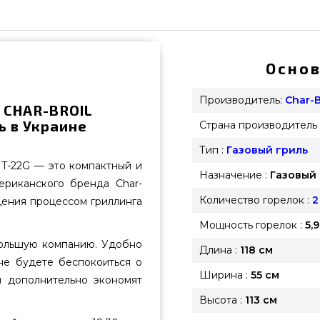
Основ
Производитель:
Char-B
 CHAR-BROIL
ь в Украине
Страна производитель 
Тип :
Газовый гриль
 T-22G — это компактный и
Назначение :
Газовый 
ериканского бренда Char-
Количество горелок :
2
дения процессом гриллинга
Мощность горелок :
5,
большую компанию. Удобно
Длина :
118 см
 не будете беспокоиться о
Ширина :
55 см
и дополнительно экономят
Высота :
113 см