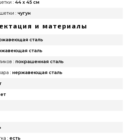
етки :
44 х 45 см
шетки :
чугун
ектация и материалы
ржавеющая сталь
ржавеющая сталь
иков :
покрашенная сталь
ара :
нержавеющая сталь
т
нет
ь
ка :
есть