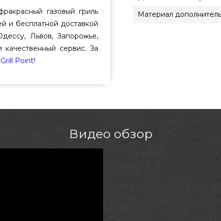
фракрасный газовый гриль
Материал дополнитель
ей и бесплатной доставкой
Одессу, Львов, Запорожье,
 качественный сервис. За
—
Grill Point
!
Видео обзор