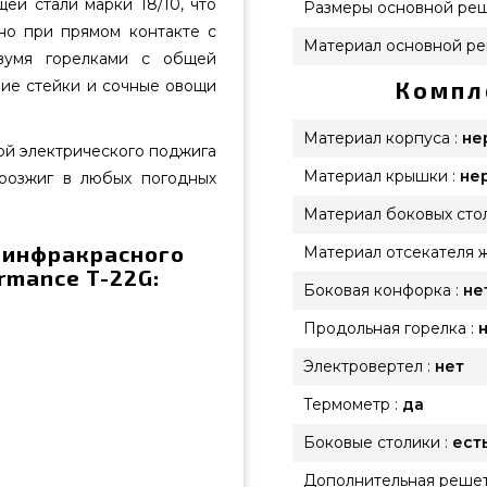
ей стали марки 18/10, что
Размеры основной реш
но при прямом контакте с
Материал основной ре
двумя горелками с общей
шие стейки и сочные овощи
Компл
Материал корпуса :
не
ой электрического поджига
Материал крышки :
не
 розжиг в любых погодных
Материал боковых стол
 инфракрасного
Материал отсекателя ж
ormance T-22G:
Боковая конфорка :
не
Продольная горелка :
Электровертел :
нет
Термометр :
да
Боковые столики :
ест
Дополнительная решет