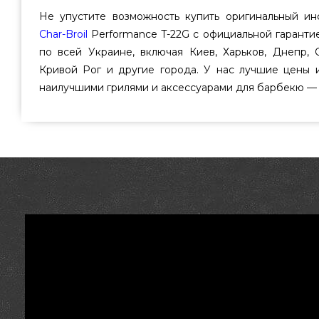
Не упустите возможность купить оригинальный ин
Char-Broil
Performance T-22G с официальной гаранти
по всей Украине, включая Киев, Харьков, Днепр, 
Кривой Рог и другие города. У нас лучшие цены и
наилучшими грилями и аксессуарами для барбекю 