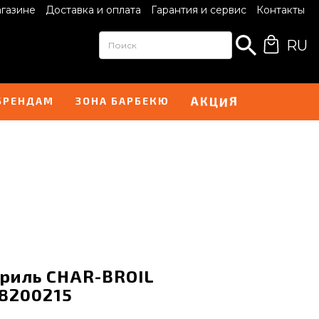
агазине
Доставка и оплата
Гарантия и сервис
Контакты
RU
Ц
И
К
А
Я
БРЕНДАМ
ЗОНА БАРБЕКЮ
риль CHAR-BROIL
8200215