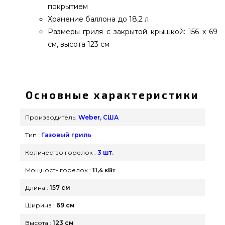
покрытием
Хранение баллона до 18,2 л
Размеры гриля с закрытой крышкой: 156 x 69
см, высота 123 см
NEW! Газовый гриль Weber Genesis E-325s -
35310075 выбрать и приобрести от надежного
бренда Weber, США по доступной стоимости
Основные характеристики
всего 103 899 грн. в онлайн каталоге брендовых
грилей Гриль Поинт. Смотрите и заказывайте
Производитель:
Weber, США
также Газовые грили в интернет каталоге
Тип :
Газовый гриль
grillpoint.com.ua Наберите прямо сейчас нашим
экспертам на любой номер (044) 334-76-95 и мы
Количество горелок :
3 шт.
оперативно привезем жителям регионов: Львов,
Мощность горелок :
11,4 кВт
Полтава, Ужгород
Длина :
157 см
Ширина :
69 см
Высота :
123 см