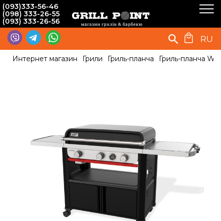
(093)333-56-46
(098) 333-26-55
(093) 333-26-56
RU
Интернет магазин
Грили
Гриль-планча
Гриль-планча We