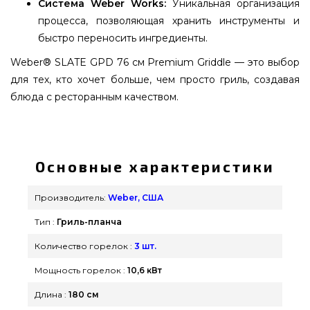
Система Weber Works:
Уникальная организация
процесса, позволяющая хранить инструменты и
быстро переносить ингредиенты.
Weber® SLATE GPD 76 см Premium Griddle — это выбор
для тех, кто хочет больше, чем просто гриль, создавая
блюда с ресторанным качеством.
Гриль-планча Weber® SLATE GPD 76 см - 1501148
выбрать и заказать от известного бренда Weber,
США по лучшей цене всего 90 789 грн. в онлайн
Основные характеристики
каталоге грилей и аксессуаров grillpoint.com.ua
Заманчивые предложения на Гриль-планча в
Производитель:
Weber, США
каталоге магазина grillpoint.com.ua Наберите
Тип :
Гриль-планча
прямо сейчас нашим продавцам на номер
0(800) 337-275 и мы доставим клиентам городов:
Количество горелок :
3 шт.
Житомир, Каменец-Подольский, Павлоград
Мощность горелок :
10,6 кВт
Длина :
180 см