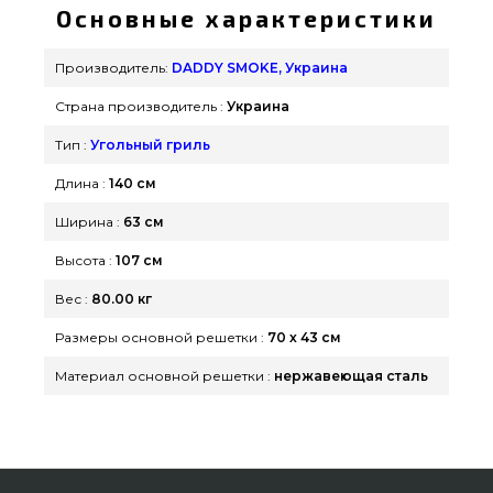
SMOKE, Украина по актуальной стоимости всего
Основные характеристики
31 800 грн. в онлайн магазине грилей
grillpoint.com.ua Посмотрите и закажите также
Производитель:
DADDY SMOKE, Украина
Коптильни (Смокер) в интернет каталоге
Страна производитель :
Украина
grillpoint.com.ua Наберите нашим менеджерам
на телефонный номер (098) 333-26-55 и мы
Тип :
Угольный гриль
оперативно доставим покупателям городов:
Длина :
140 см
Черкассы, Мариуполь, Бердянск
Ширина :
63 см
Высота :
107 см
Вес :
80.00 кг
Размеры основной решетки :
70 х 43 см
Материал основной решетки :
нержавеющая сталь