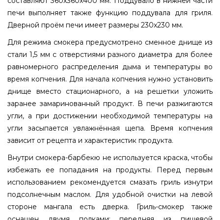
составляют 360х360х400 мм. Поддувало в нижней части
печи выполняет также функцию поддувала для гриля.
Дверной проём печи имеет размеры 230х230 мм.
Для режима смокера предусмотрено сменное днище из
стали 1,5 мм с отверстиями разного диаметра для более
равномерного распределения дыма и температуры во
время копчения. Для начала копчения нужно установить
днище вместо стационарного, а на решетки уложить
заранее замаринованный продукт. В печи разжигаются
угли, а при достижении необходимой температуры на
угли засыпается увлажнённая щепа. Время копчения
зависит от рецепта и характеристик продукта.
Внутри смокера-барбекю не используется краска, чтобы
избежать ее попадания на продукты. Перед первым
использованием рекомендуется смазать гриль изнутри
подсолнечным маслом. Для удобной очистки на левой
стороне мангала есть дверка. Гриль-смокер также
оснащен двумя полками: передняя из пищевой