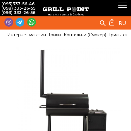
(093)333-56-46
(098) 333-26-55
(093) 333-26-56
RU
Интернет магазин
Грили
Коптильни (Смокер)
Гриль- см