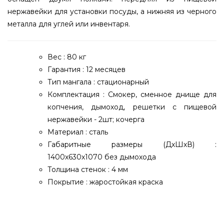
нержавейки для установки посуды, а нижняя из черного
металла для углей или инвентаря.
Вес : 80 кг
Гарантия : 12 месяцев
Тип мангала : стационарный
Комплектация : Смокер, сменное днище для
копчения, дымоход, решетки с пищевой
нержавейки - 2шт; кочерга
Материал : сталь
Габаритные размеры (ДхШхВ) :
1400х630х1070 без дымохода
Толщина стенок : 4 мм
Покрытие : жаростойкая краска
Гриль- смокер угольный oXa Texas - 1001098
выбрать от надежного производителя DADDY