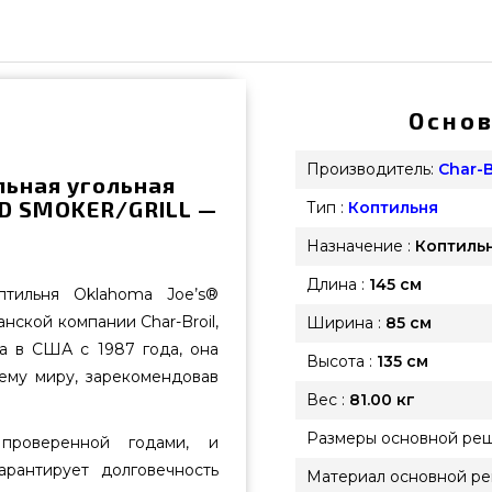
Основ
Производитель:
Char-B
льная угольная
ND SMOKER/GRILL —
Тип :
Коптильня
Назначение :
Коптильн
Длина :
145 см
птильня Oklahoma Joe’s®
нской компании Char-Broil,
Ширина :
85 см
а в США с 1987 года, она
Высота :
135 см
ему миру, зарекомендовав
Вес :
81.00 кг
Размеры основной реш
 проверенной годами, и
арантирует долговечность
Материал основной ре