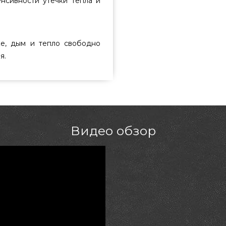
енсивности утечки тепла и
ке, дым и тепло свободно
я.
Видео обзор