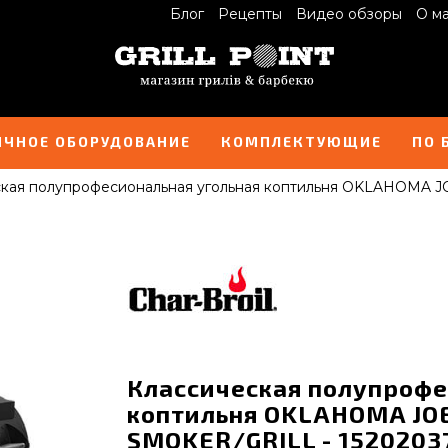
Блог
Рецепты
Видео обзоры
О м
ИЧНОЕ ОБОРУДОВАНИЕ
КОМПЛЕКТУЮЩИЕ
ПО 
ская полупрофесиональная угольная коптильня OKLAHOMA
Классическая полупрофе
коптильня OKLAHOMA JO
SMOKER/GRILL - 1520203