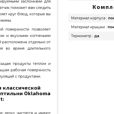
лируемыми заслонками для
Компл
атчик поможет вам следить
ряет круг блюд, которые вы
Материал корпуса :
по
ежимы.
Материал крышки :
по
й поверхности позволяет
ными и вкусными копчеными
Термометр :
да
ей расположена отдельно от
ля во время длительного
сыщая продукты теплом и
ьшая рабочая поверхность
пуляций с продуктами.
я классической
оптильни Oklahoma
t:
е легко чистятся и имеют