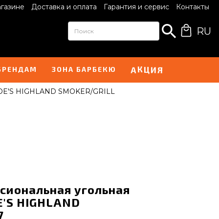
агазине
Доставка и оплата
Гарантия и сервис
Контакты
RU
К
Ц
И
А
Я
БРЕНДАМ
ЗОНА БАРБЕКЮ
 JOE'S HIGHLAND SMOKER/GRILL
сиональная угольная
E'S HIGHLAND
7