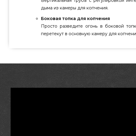
Вертикальная труба с регулировкой инт
дыма из камеры для копчения.
Боковая топка для копчения
Просто разведите огонь в боковой топ
перетекут в основную камеру для копчени