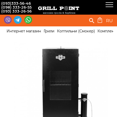
(093)333-56-46
(098) 333-26-55
(093) 333-26-56
RU
Интернет магазин
Грили
Коптильни (Смокер)
Комплект