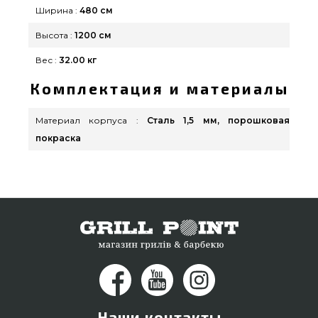
телефонный номер (044) 334-76-95 и мы
Ширина :
480 см
поможем найти покупателям в городах:
Высота :
1200 см
Днепродзержинск, Луцк, Днепродзержинск
Вес :
32.00 кг
Комплектация и материалы
Материал корпуса :
Сталь 1,5 мм, порошковая
покраска
Наши контакты