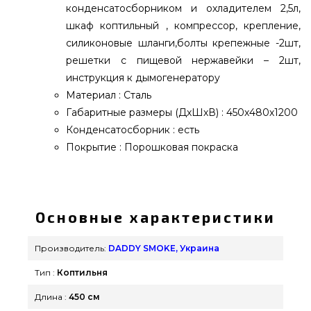
конденсатосборником и охладителем 2,5л,
шкаф коптильный , компрессор, крепление,
силиконовые шланги,болты крепежные -2шт,
решетки с пищевой нержавейки – 2шт,
инструкция к дымогенератору
Материал : Сталь
Габаритные размеры (ДхШхВ) : 450х480х1200
Конденсатосборник : есть
Покрытие : Порошковая покраска
Комплект холодного копчения DADDY SMOKE
DADDY SMOKE 100 х 48 х 45 см - 1001081
подобрать и заказать от лучшего производителя
Основные характеристики
DADDY SMOKE, Украина по выгодной стоимости
всего 10 930 грн. в магазине грилей и мангалов
Производитель:
DADDY SMOKE, Украина
grillpoint.com.ua Лучшие предложения на
Тип :
Коптильня
Коптильни (Смокер) в магазине grillpoint.com.ua
Позвоните прямо сейчас нашим продавцам на
Длина :
450 см