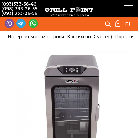
(093)333-56-46
(098) 333-26-55
(093) 333-26-56
RU
Интернет магазин
Грили
Коптильни (Смокер)
Портативн