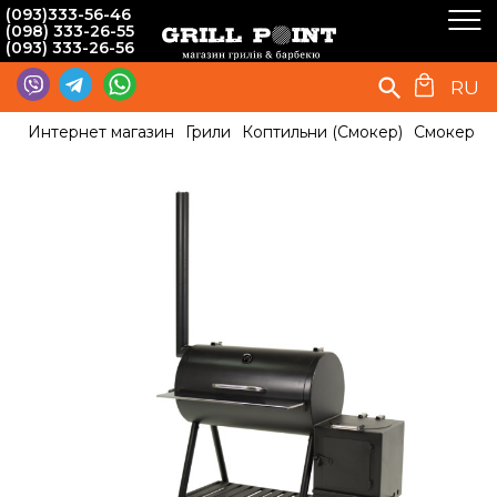
(093)333-56-46
(098) 333-26-55
(093) 333-26-56
RU
Интернет магазин
Грили
Коптильни (Смокер)
Смокер Da