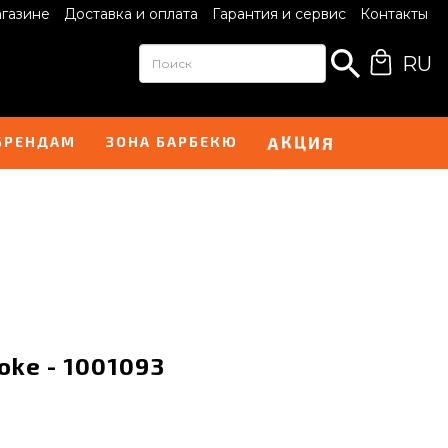
агазине
Доставка и оплата
Гарантия и сервис
Контакты
RU
Ц
И
К
А
Я
БРЕНДАМ
ЗОНА БАРБЕКЮ
oke - 1001093