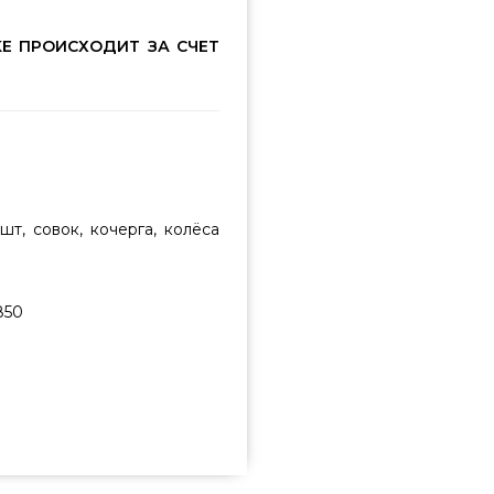
E ПРОИСХОДИТ ЗА СЧЕТ
шт, совок, кочерга, колёса
850
ить от лучшего производителя
15 730 грн. в онлайн каталоге
алы в каталоге Гриль Поинт.