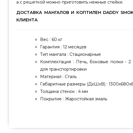
а с решеткой можно приготовить нежные стейки.
ДОСТАВКА МАНГАЛОВ И КОПТИЛЕН DADDY SMOK
КЛИЕНТА
Вес : 60 кг
Гарантия : 12 месяцев
Тип мангала : Стационарные
Комплектация : Печь, боковые полки - 2 
для транспортировки
Материал : Сталь
Габаритные размеры (ДхШхВ) : 1300х680х
Толщина стенок : 4 мм
Покрытие : Жаростойкая эмаль
Печь под казан Daddy Smoke - 1001093 выбрать и куп
DADDY SMOKE, Украина по актуальной стоимости всего 
грилей GrillPoint. Заманчивые предложения на Манг