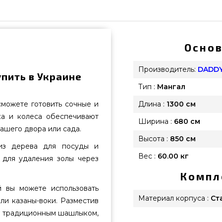
Основ
Производитель:
DADDY
упить в Украине
Тип :
Мангал
можете готовить сочные и
Длина :
1300 см
а и колеса обеспечивают
Ширина :
680 см
ашего двора или сада.
Высота :
850 см
из дерева для посуды и
Вес :
60.00 кг
 для удаления золы через
Компл
 вы можете использовать
Материал корпуса :
Ст
ли казаны-воки. Разместив
бя традиционным шашлыком,