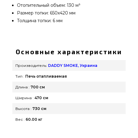
Отопительный объем: 130 м³
Размер топки: 650х420 мм
Толщина топки: 6 мм
Печь отопительная DS Classic - 30030013
подобрать и заказать от самых лучших
производителей DADDY SMOKE, Украина по
Основные характеристики
выгодной цене всего 15 100 грн. в онлайн
каталоге брендовых грилей GrillPoint. Смотрите
Производитель:
DADDY SMOKE, Украина
и покупайте также Печь отопительная в
Тип :
Печь отапливаемая
магазине grillpoint.com.ua Наберите прямо
сейчас нашим менеджерам на телефонный
Длина :
700 см
номер (044) 334-76-95 и мы оперативно
Ширина :
470 см
привезем клиентам в регионах: Николаев,
Высота :
730 см
Запорожье, Черкассы
Вес :
60.00 кг