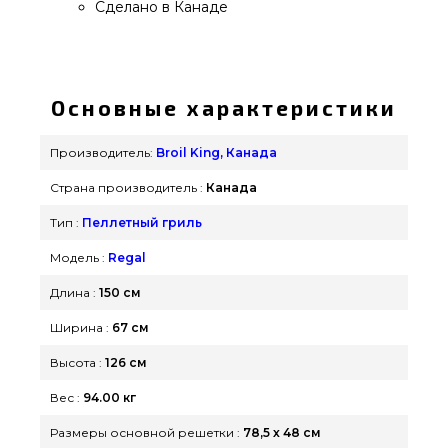
Сделано в Канаде
Гриль пеллетный Broil King Regal PELLET 500 -
496055 приобрести от популярного бренда Broil
King, Канада по актуальной цене всего 94 900
Основные характеристики
грн. в каталоге грилей и мангалов
grillpoint.com.ua Посмотрите и закажите также
Производитель:
Broil King, Канада
Пеллетные грили в каталоге интернет магазина
Страна производитель :
Канада
Гриль Поинт. Напишите прямо сейчас нашим
экспертам на любой номер (098) 333-26-55 и мы
Тип :
Пеллетный гриль
предложим Вам проживающим в городах:
Модель :
Regal
Бердянск, Львов, Запорожье
Длина :
150 см
Ширина :
67 см
Высота :
126 см
Вес :
94.00 кг
Размеры основной решетки :
78,5 х 48 см