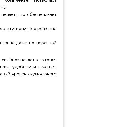
 комплекте:
Позволяют
шки.
пеллет, что обеспечивает
ое и гигиеничное решение
 гриля даже по неровной
 симбиоз пеллетного гриля
гким, удобным и вкусным.
овый уровень кулинарного