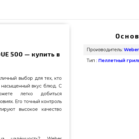
Основ
Производитель:
Weber
E 500 — купить в
Тип :
Пеллетный грил
ичный выбор для тех, кто
ь насыщенный вкус блюд. С
ожете легко добиться
виях. Его точный контроль
тируют высокое качество
 надёжность? Weber