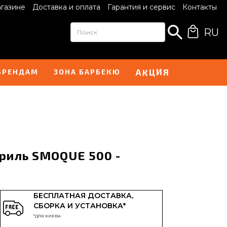
агазине
Доставка и оплата
Гарантия и сервис
Контакты
RU
Ц
И
К
А
Я
БРЕНДАМ
ЗОНА БАРБЕКЮ
риль SMOQUE 500 -
БЕСПЛАТНАЯ ДОСТАВКА,
СБОРКА И УСТАНОВКА*
*ДЛЯ КИЕВА