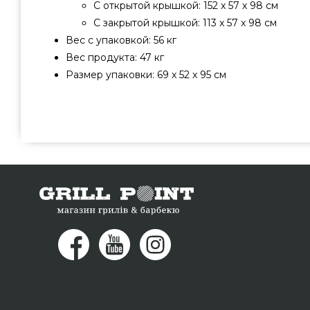
С открытой крышкой: 152 x 57 x 98 см
С закрытой крышкой: 113 x 57 x 98 см
Вес с упаковкой: 56 кг
Вес продукта: 47 кг
Размер упаковки: 69 x 52 x 95 см
Пеллетный коптильный гриль SMOQUE 500 - 150081
производителя Weber, США по оправданной стоимости 
интернет магазина грилей и барбекью GrillPoint.
Пеллетные грили в интернет магазине Гриль Поинт. 
консультантам на телефонный номер 0(800) 33
проживающим в городах: Каменец-Подольский, Ивано-