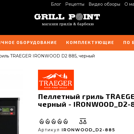
Блог
Рецепты
Видео обзоры
О м
ИЧНОЕ ОБОРУДОВАНИЕ
КОМПЛЕКТУЮЩИЕ
ПО 
гриль TRAEGER IRONWOOD D2 885, черный
Пеллетный гриль TRAEG
черный - IRONWOOD_D2-
Артикул
IRONWOOD_D2-885