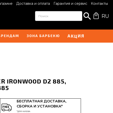
агазине
Доставка и оплата
Гарантия и сервис
Контакты
RU
К
Ц
А
Я
И
БРЕНДАМ
ЗОНА БАРБЕКЮ
ER IRONWOOD D2 885,
885
БЕСПЛАТНАЯ ДОСТАВКА,
СБОРКА И УСТАНОВКА*
*ДЛЯ КИЕВА