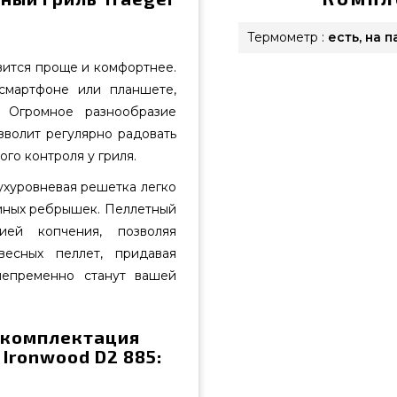
Термометр :
есть, на 
вится проще и комфортнее.
смартфоне или планшете,
. Огромное разнообразие
зволит регулярно радовать
го контроля у гриля.
ухуровневая решетка легко
виных ребрышек. Пеллетный
ией копчения, позволяя
весных пеллет, придавая
непременно станут вашей
 комплектация
Ironwood D2 885: