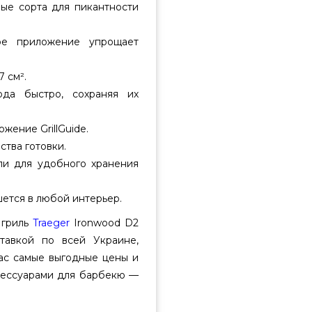
ные сорта для пикантности
ое приложение упрощает
 см².
юда быстро, сохраняя их
ение GrillGuide.
тва готовки.
ли для удобного хранения
ется в любой интерьер.
 гриль
Traeger
Ironwood D2
тавкой по всей Украине,
нас самые выгодные цены и
ксессуарами для барбекю —