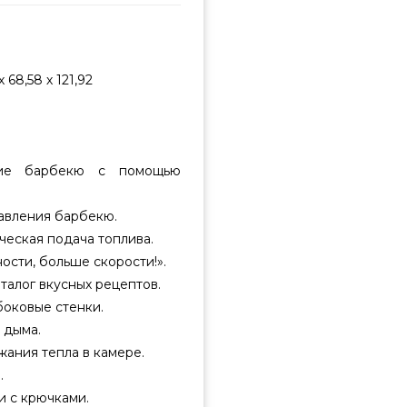
 68,58 х 121,92
ние барбекю с помощью
равления барбекю.
ическая подача топлива.
сти, больше скорости!».
талог вкусных рецептов.
 боковые стенки.
 дыма.
ния тепла в камере.
.
и с крючками.