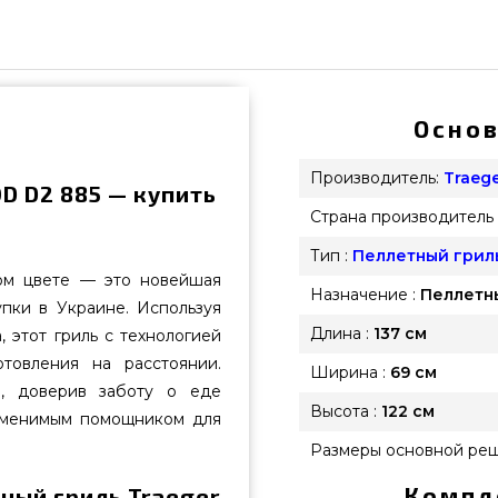
Основ
Производитель:
Traeg
D D2 885 — купить
Страна производитель 
Тип :
Пеллетный грил
ном цвете — это новейшая
Назначение :
Пеллетн
пки в Украине. Используя
Длина :
137 см
 этот гриль с технологией
товления на расстоянии.
Ширина :
69 см
, доверив заботу о еде
Высота :
122 см
аменимым помощником для
Размеры основной реш
Компл
ный гриль Traeger