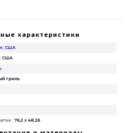
ные характеристики
er, США
:
США
ь
ый гриль
етки :
76,2 х 48,26
ектация и материалы