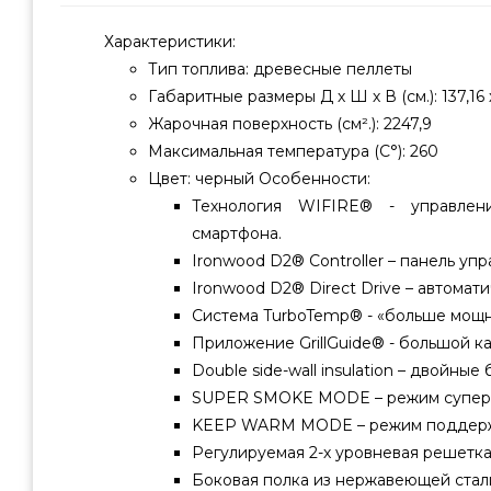
Характеристики:
Тип топлива: древесные пеллеты
Габаритные размеры Д х Ш х В (см.): 137,16 х
Жарочная поверхность (см².): 2247,9
Максимальная температура (С°): 260
Цвет: черный Особенности:
Технология WIFIRE® - управле
смартфона.
Ironwood D2® Controller – панель уп
Ironwood D2® Direct Drive – автомат
Система TurboTemp® - «больше мощно
Приложение GrillGuide® - большой ка
Double side-wall insulation – двойные
SUPER SMOKE MODE – режим супер
KEEP WARM MODE – режим поддержа
Регулируемая 2-х уровневая решетка
Боковая полка из нержавеющей стал