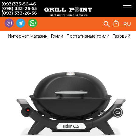
(093)333-56-46
(098) 333-26-55
(093) 333-26-56
RU
Интернет магазин
Грили
Портативные грили
Газовый г