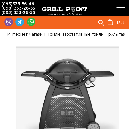
(093)333-56-46
(098) 333-26-55
(093) 333-26-56
RU
Интернет магазин
Грили
Портативные грили
Гриль газ