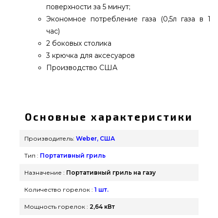
поверхности за 5 минут;
Экономное потребление газа (0,5л газа в 1
час)
2 боковых столика
3 крючка для аксесуаров
Производство США
Гриль газовый походный Weber Q1200 - 51010075
выбрать и заказать от лучшего производителя
Weber, США по оправданной стоимости всего 22
Основные характеристики
299 грн. в магазине грилей и мангалов GrillPoint.
Лучшие предложения на Портативные грили в
Производитель:
Weber, США
каталоге интернет магазина Гриль Поинт.
Тип :
Портативный гриль
Напишите нашим сотрудникам по номеру
0(800) 337-275 и мы оперативно привезем
Назначение :
Портативный гриль на газу
покупателям регионов: Ивано-Франковск,
Количество горелок :
1 шт.
Черновцы, Львов
Мощность горелок :
2,64 кВт