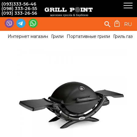
(093)333-56-46
(098) 333-26-55
(093) 333-26-56
RU
Интернет магазин
Грили
Портативные грили
Гриль газ