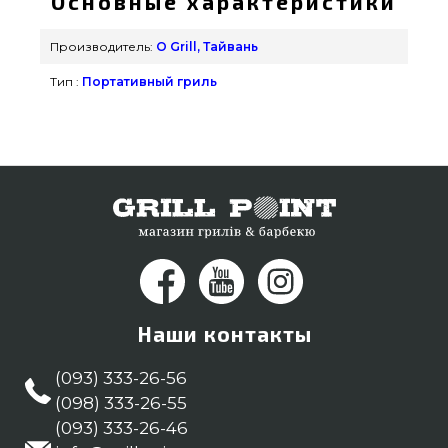
Основные характеристики
популярного бренда O Grill, Тайвань по лучшей
стоимости всего 16 990 грн. в каталоге интернет
Производитель:
O Grill, Тайвань
магазина грилей GrillPoint. Смотрите и
Тип :
Портативный гриль
заказывайте также Портативные грили в
интернет магазине GrillPoint. Наберите нашим
продавцам на номер (044) 334-76-95 и мы
поможем найти покупателям регионов: Белая
Церковь, Никополь, Полтава
Наши контакты
(093) 333-26-56
(098) 333-26-55
(093) 333-26-46