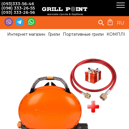
(093)333-56-46
(098) 333-26-55
(093) 333-26-56
RU
Интернет магазин
Грили
Портативные грили
КОМПЛЕКТ 