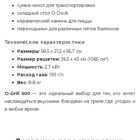
сумка-чехол для транспортировки
складной стол O-Dock
керамический камень для пиццы
переходники для различных типов баллонов
Технические характеристики
Размеры:
58,5 x 21,5 x 56,7 см
Размер решетки:
26,5 x 43 см (1065 см²)
Мощность:
2,7 кВт
Расход газа:
193 г/ч
Вес:
8,8 кг
O-Grill 500
— это идеальный выбор для тех, кто хочет
наслаждаться вкусными блюдами на гриле где угодно и
в любое время.
КОМПЛЕКТ Портативный переносной газовый
гриль O-GRILL 500, оранжевый+шланг в
подарок! - SETo-grill_500_orange заказать от