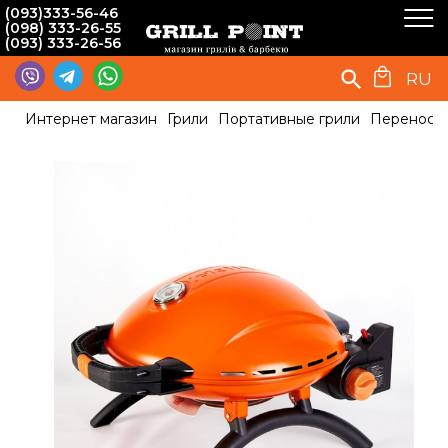
(093)333-56-46
(098) 333-26-55
(093) 333-26-56
RU
Интернет магазин
Грили
Портативные грили
Переносно