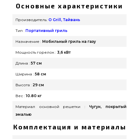
приобрести от лучшего бренда O Grill, Тайвань
Основные характеристики
по оправданной стоимости всего 21 990 грн. в
интернет каталоге грилей Гриль Поинт.
Производитель:
O Grill, Тайвань
Выгодные предложения на Портативные грили в
Тип :
Портативный гриль
каталоге интернет магазина Гриль Поинт.
Напишите нашим менеджерам на номер (044)
Назначение :
Мобильный гриль на газу
334-76-95 и мы поможем выбрать покупателям
Мощность горелок :
3,6 кВт
регионов: Черкассы, Черновцы, Николаев
Длина :
57 см
Ширина :
58 см
Высота :
29 см
Вес :
10.80 кг
Материал основной решетки :
Чугун, покрытый
эмалью
Комплектация и материалы