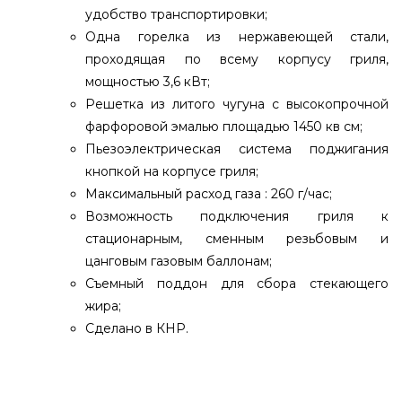
удобство транспортировки;
Одна горелка из нержавеющей стали,
проходящая по всему корпусу гриля,
мощностью 3,6 кВт;
Решетка из литого чугуна с высокопрочной
фарфоровой эмалью площадью 1450 кв см;
Пьезоэлектрическая система поджигания
кнопкой на корпусе гриля;
Максимальный расход газа : 260 г/час;
Возможность подключения гриля к
стационарным, сменным резьбовым и
цанговым газовым баллонам;
Съемный поддон для сбора стекающего
жира;
Сделано в КНР.
Переносной газовый гриль O-GRILL 800T,
оранжевый - o-grill_800T_oranzhevyiy выбрать и