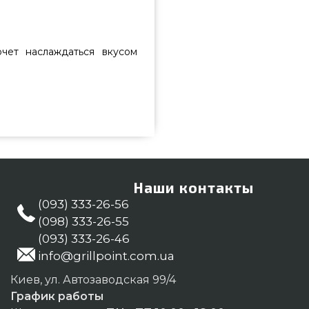
чет наслаждаться вкусом
, синий - o-grill_600T_blue
вань по оправданной стоимости
grillpoint.com.ua Самые лучшие
ине Гриль Поинт. Позвоните
0(800) 337-275 и мы поможем
Наши контакты
оль
(093) 333-26-56
(098) 333-26-55
(093) 333-26-46
info@grillpoint.com.ua
Киев, ул. Автозаводская 99/4
График работы