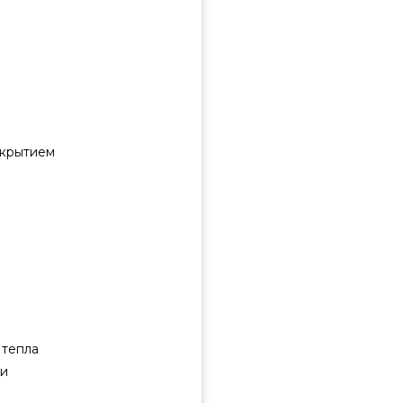
окрытием
 тепла
ки