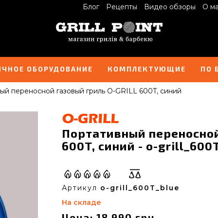
Блог
Рецепты
Видео обзоры
О м
ИЧНОЕ ОБОРУДОВАНИЕ
КОМПЛЕКТУЮЩИЕ
ПО 
ый переносной газовый гриль O-GRILL 600T, синий
Портативный переносной
600T, синий - o-grill_600
Артикул
o-grill_600T_blue
На складе
Цена: 18 990 грн.