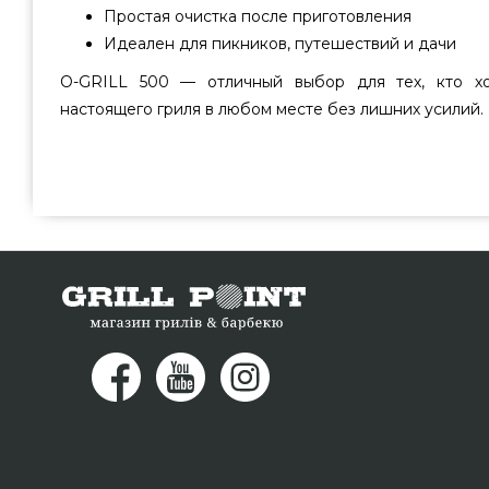
Простая очистка после приготовления
Идеален для пикников, путешествий и дачи
O-GRILL 500 — отличный выбор для тех, кто хо
настоящего гриля в любом месте без лишних усилий.
Портативный переносной газовый гриль O-GRILL 600T
выбрать от самых лучших производителей O Grill, Тай
всего 18 990 грн. в онлайн каталоге грилей и мангалов 
предложения на Портативные грили в онлайн магаз
прямо сейчас нашим продавцам на телефонный номер 
выбрать покупателям регионов: Сумы, Херсон, Терноп