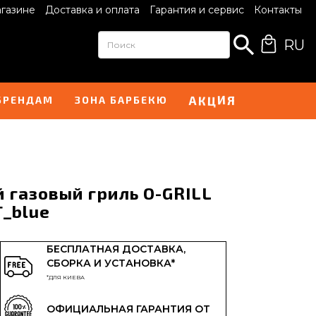
агазине
Доставка и оплата
Гарантия и сервис
Контакты
RU
К
Ц
И
А
Я
БРЕНДАМ
ЗОНА БАРБЕКЮ
 газовый гриль O-GRILL
T_blue
БЕСПЛАТНАЯ ДОСТАВКА,
СБОРКА И УСТАНОВКА*
*ДЛЯ КИЕВА
ОФИЦИАЛЬНАЯ ГАРАНТИЯ ОТ