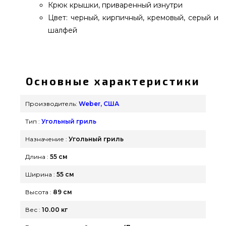
Крюк крышки, приваренный изнутри
Цвет: черный, кирпичный, кремовый, серый и
шалфей
Гриль угольный Weber Classic Kettle, 47 см -
1241304 приобрести от надежного бренда
Weber, США по оправданной цене всего 13 999
Основные характеристики
грн. в каталоге интернет магазина грилей и
мангалов grillpoint.com.ua Смотрите и
Производитель:
Weber, США
заказывайте также Угольные грили в каталоге
Тип :
Угольный гриль
grillpoint.com.ua Наберите нашим экспертам по
телефонному номеру (044) 334-76-95 и мы
Назначение :
Угольный гриль
оперативно доставим жителям городов: Луцк,
Длина :
55 см
Кривой Рог, Кривой Рог
Ширина :
55 см
Высота :
89 см
Вес :
10.00 кг