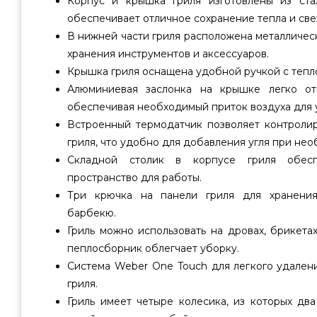
Корпус и крышка гриля изготовлены из ста
обеспечивает отличное сохранение тепла и св
В нижней части гриля расположена металличес
хранения инструментов и аксессуаров.
Крышка гриля оснащена удобной ручкой с тепл
Алюминиевая заслонка на крышке легко отк
обеспечивая необходимый приток воздуха для 
Встроенный термодатчик позволяет контролир
гриля, что удобно для добавления угля при нео
Складной столик в корпусе гриля обесп
пространство для работы.
Три крючка на панели гриля для хранения
барбекю.
Гриль можно использовать на дровах, брикета
пеплосборник облегчает уборку.
Система Weber One Touch для легкого удален
гриля.
Гриль имеет четыре колесика, из которых дв