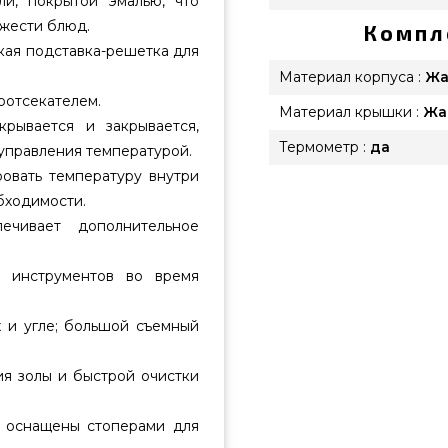
ли, покрытой эмалью, что
ежести блюд.
Компл
кая подставка-решетка для
Материал корпуса :
Жа
оотсекателем.
Материал крышки :
Жа
рывается и закрывается,
Термометр :
да
управления температурой.
овать температуру внутри
бходимости.
ечивает дополнительное
 инструментов во время
х и угле; большой съемный
ия золы и быстрой очистки
а оснащены стоперами для