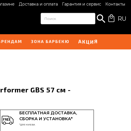
агазине
Доставка и оплата
Гарантия и сервис
Контакты
RU
К
Ц
А
Я
И
БРЕНДАМ
ЗОНА БАРБЕКЮ
rformer GBS 57 см -
БЕСПЛАТНАЯ ДОСТАВКА,
СБОРКА И УСТАНОВКА*
*ДЛЯ КИЕВА