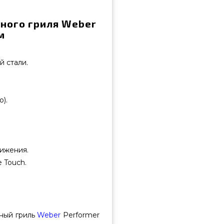
ного гриля Weber
м
 стали.
).
вижения.
 Touch.
ьный гриль
Weber
Performer