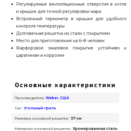
Регулируемые вентиляционные отверстия в котле
и крышке для точной регулировки жара
Встроенный термометр в крышке для удобного
контроля температуры
Долговечная решетка из стали с покрытием
Место для приготовления на 6–8 человек
Фарфоровое эмалевое покрытие устойчиво к
царапинам и коррозии
Угольный гриль Weber Original Kettle 57 cм -
1502202 подобрать и заказать от лучшего
бренда Weber, США по нормальной цене всего
Основные характеристики
17 419 грн. в онлайн магазине брендовых грилей
grillpoint.com.ua Смотрите и заказывайте также
Производитель:
Weber, США
Угольные грили в интернет каталоге Гриль
Тип :
Угольный гриль
Поинт. Напишите нашим сотрудникам на номер
(044) 334-76-95 и мы поможем купить жителям
Размеры основной решетки :
57 см
городов: Львов, Львов, Чернигов
Материал основной решетки :
Хромированная сталь