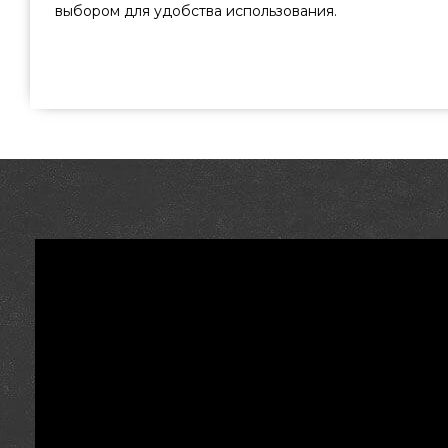
выбором для удобства использования.
Встраиваемый газовый гриль GrandHall Pro Elite 
приобрести от популярного бренда GrandHall, Нид
всего 74 520 грн. в магазине грилей и аксессуаров grill
также Встраиваемые грили в каталоге интернет мага
нашим консультантам на любой номер 0(800) 337-2
клиентам городов: Полтава, Кременчуг, Каменец-Подол