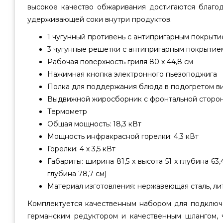
высокое качество обжаривания достигаются благод
удерживающей соки внутри продуктов.
1 чугунный противень с антипригарным покрытие
3 чугунные решетки с антипригарным покрытием
Рабочая поверхность гриля 80 x 44,8 см
Нажимная кнопка электронного пьезоподжига
Полка для поддержания блюда в подогретом в
Выдвижной жиросборник с фронтальной сторо
Термометр
Общая мощность: 18,3 кВт
Мощность инфракрасной горелки: 4,3 кВт
Горелки: 4 х 3,5 кВт
Габариты: ширина 81,5 x высота 51 x глубина 63
глубина 78,7 см)
Материал изготовления: нержавеющая сталь, л
Комплектуется качественным набором для подключе
германским редуктором и качественным шлангом, 