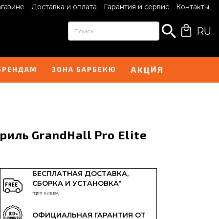
агазине
Доставка и оплата
Гарантия и сервис
Контакты
RU
К
Ц
А
Я
И
БРЕНДАМ
ЗОНА БАРБЕКЮ
иль GrandHall Pro Elite
БЕСПЛАТНАЯ ДОСТАВКА,
СБОРКА И УСТАНОВКА*
*ДЛЯ КИЕВА
ОФИЦИАЛЬНАЯ ГАРАНТИЯ ОТ