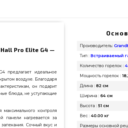
Основ
Производитель:
Grand
ll Pro Elite G4 —
Тип :
Встраиваемый г
Количество горелок :
4
 G4 предлагает идеальное
Мощность горелок :
18
крытом воздухе. Благодаря
Длина :
82 см
актеристикам, он подарит
бные блюда, не уступающие
Ширина :
64 см
Высота :
51 см
 максимального контроля
Вес :
40.00 кг
ей панели нагревается за
 запекания. Сочный вкус и
Размеры основной реш