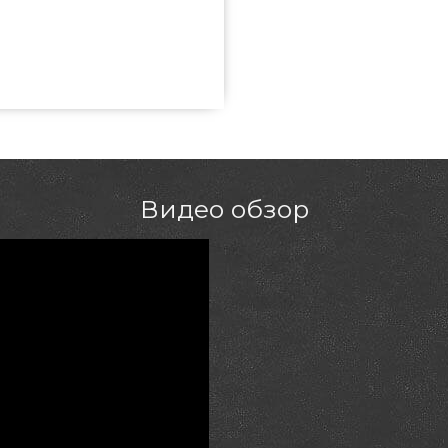
G4 - K04000309A подобрать и
ерланды по оправданной цене
point.com.ua Взгляните и купите
зина Гриль Поинт. Позвоните
75 и мы поможем приобрести
ьский
Видео обзор