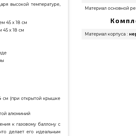
аря высокой температуре,
Материал основной ре
Компл
м 45 x 18 см
 45 x 18 см
Материал корпуса :
не
иде
ны
,4 см (при открытой крышке
итой алюминий
ния к газовому баллону с
что делает его идеальным