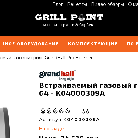
Блог
Рецепты
Видео обзоры
О м
ИЧНОЕ ОБОРУДОВАНИЕ
КОМПЛЕКТУЮЩИЕ
ПО 
мый газовый гриль GrandHall Pro Elite G4
Встраиваемый газовый гр
G4 - K04000309A
Артикул
K04000309A
На складе