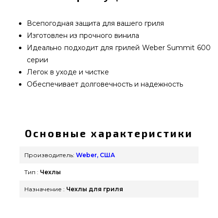
Всепогодная защита для вашего гриля
Изготовлен из прочного винила
Идеально подходит для грилей Weber Summit 600
серии
Легок в уходе и чистке
Обеспечивает долговечность и надежность
Чехол премиум для гриля Weber Summit 600 -
7104 купить от самых лучших производителей
Weber, США по оправданной стоимости всего 15
Основные характеристики
199 грн. в магазине грилей и аксессуаров
GrillPoint. Заманчивые предложения на Чехлы
Производитель:
Weber, США
для гриля в каталоге магазина GrillPoint.
Тип :
Чехлы
Напишите нашим продавцам на номер 0(800)
337-275 и мы привезем жителям городов:
Назначение :
Чехлы для гриля
Днепропетровск, Ужгород, Кременчуг