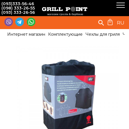
(093)333-56-46
(098) 333-26-55
(093) 333-26-56
RU
Интернет магазин
Комплектующие
Чехлы для гриля
Че