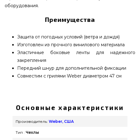
оборудования.
Преимущества
Защита от погодных условий (ветра и дождя)
Изготовлен из прочного винилового материала
Эластичные боковые ленты для надежного
закрепления
Передний шнур для дополнительной фиксации
Совместим с грилями Weber диаметром 47 см
Чехол стандарт для угольного гриля Weber 47 см
- 7175 выбрать и приобрести от самых лучших
производителей Weber, США по нормальной
Основные характеристики
цене всего 2 329 грн. в онлайн магазине грилей и
аксессуаров grillpoint.com.ua Посмотрите и
Производитель:
Weber, США
закажите также Чехлы для гриля в интернет
Тип :
Чехлы
каталоге Гриль Поинт. Позвоните прямо сейчас