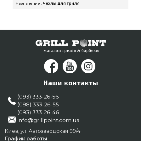
нашим менеджерам по номеру (098) 333-26-55 и
Назначение :
Чехлы для гриля
мы оперативно привезем покупателям городов:
Никополь, Черкассы, Хмельницкий
Наши контакты
(093) 333-26-56
(098) 333-26-55
(093) 333-26-46
info@grillpoint.com.ua
Киев, ул. Автозаводская 99/4
График работы