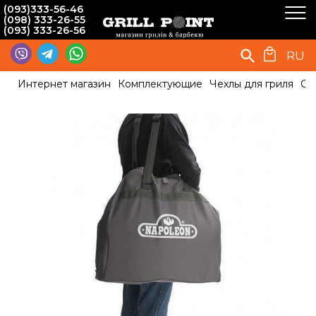
(093)333-56-46
(098) 333-26-55
(093) 333-26-56
RU
Интернет магазин
Комплектующие
Чехлы для гриля
Су