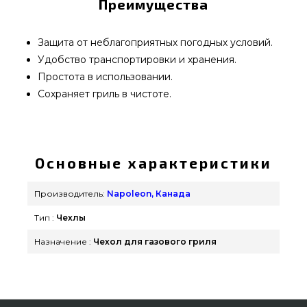
Преимущества
Защита от неблагоприятных погодных условий.
Удобство транспортировки и хранения.
Простота в использовании.
Сохраняет гриль в чистоте.
Сумка-чехол для транспортировки гриля
Napoleon TravelQ-285 - 61285 подобрать и
заказать от качественного бренда Napoleon,
Основные характеристики
Канада по выгодной цене всего 2 880 грн. в
каталоге грилей и барбекью Гриль Поинт.
Производитель:
Napoleon, Канада
Заманчивые предложения на Чехлы для гриля в
Тип :
Чехлы
онлайн магазине GrillPoint. Наберите нашим
специалистам по телефонному номеру (044)
Назначение :
Чехол для газового гриля
334-76-95 и мы поможем купить покупателям
городов: Кременчуг, Киев, Каменец-Подольский