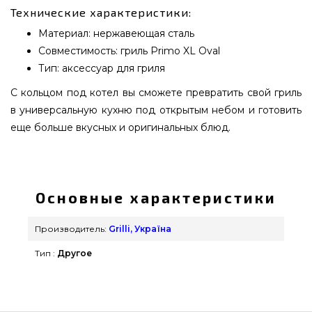
Технические характеристики:
Материал: нержавеющая сталь
Совместимость: гриль Primo XL Oval
Тип: аксессуар для гриля
С кольцом под котел вы сможете превратить свой гриль
в универсальную кухню под открытым небом и готовить
еще больше вкусных и оригинальных блюд.
Кольцо под котел для Primo XL oval из
нержавеющей стали. - 77011400 подобрать и
приобрести от надежного производителя Grilli,
Основные характеристики
Україна по нормальной цене всего 3 780 грн. в
каталоге интернет магазина грилей и барбекью
Производитель:
Grilli, Україна
grillpoint.com.ua Выгодные предложения на
Тип :
Другое
Комплектующие к грилям в каталоге
grillpoint.com.ua Позвоните нашим экспертам по
номеру (044) 334-76-95 и мы поможем подобрать