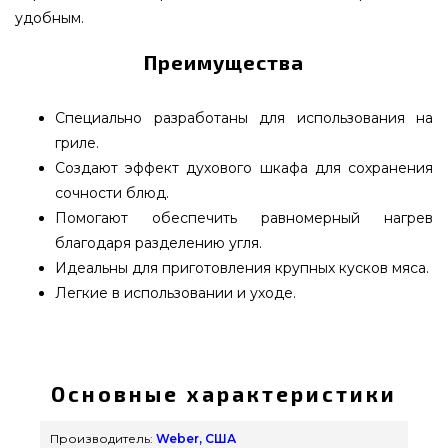
удобным.
Преимущества
Специально разработаны для использования на
гриле.
Создают эффект духового шкафа для сохранения
сочности блюд.
Помогают обеспечить равномерный нагрев
благодаря разделению угля.
Идеальны для приготовления крупных кусков мяса.
Легкие в использовании и уходе.
Разделители для угля Weber, 2 шт. - 3401510
выбрать и купить от качественного бренда
Weber, США по оправданной стоимости всего 2
Основные характеристики
259 грн. в интернет каталоге брендовых грилей
GrillPoint. Лучшие предложения на
Производитель:
Weber, США