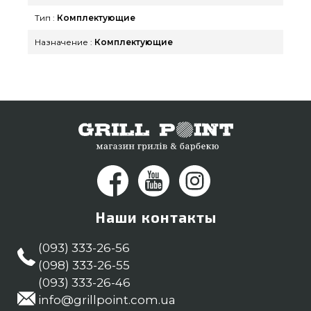
Комплектующие к грилям в интернет магазине
Тип :
Комплектующие
grillpoint.com.ua Наберите прямо сейчас нашим
менеджерам на номер (098) 333-26-55 и мы
Назначение :
Комплектующие
поможем выбрать клиентам в города: Чернигов,
Мариуполь, Чернигов
Наши контакты
(093) 333-26-56
(098) 333-26-55
(093) 333-26-46
info@grillpoint.com.ua