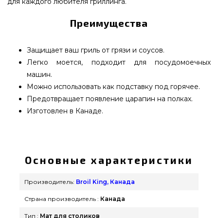
для каждого любителя гриллинга.
Преимущества
Защищает ваш гриль от грязи и соусов.
Легко моется, подходит для посудомоечных
машин.
Можно использовать как подставку под горячее.
Предотвращает появление царапин на полках.
Изготовлен в Канаде.
Силиконовый коврик для боковых столиков Broil
King - 60009 выбрать и заказать от лучшего
бренда Broil King, Канада по актуальной цене
Основные характеристики
всего 1 790 грн. в интернет магазине грилей и
барбекью grillpoint.com.ua Самые лучшие
Производитель:
Broil King, Канада
предложения на Комплектующие к грилям в
Страна производитель :
Канада
интернет каталоге GrillPoint. Позвоните прямо
сейчас нашим консультантам по номеру (044)
Тип :
Мат для столиков