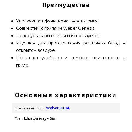
Преимущества
Увеличивает функциональность гриля.
Совместим с грилями Weber Genesis.
Легко устанавливается и используется.
Идеален для приготовления различных блюд на
открытом воздухе.
Повышает удобство и комфорт при готовке на
гриле.
BBQK Модуль для боковой горелки гриля Weber
Genesis - BBQ1100031 приобрести от самых
лучших брендов Weber, США по оправданной
Основные характеристики
стоимости всего 68 739 грн. в каталоге грилей и
барбекью grillpoint.com.ua Взгляните и купите
Производитель:
Weber, США
также Комплектующие встраиваемые грили в
Тип :
Шкафи и тумбы
каталоге grillpoint.com.ua Напишите прямо
сейчас нашим сотрудникам на телефонный