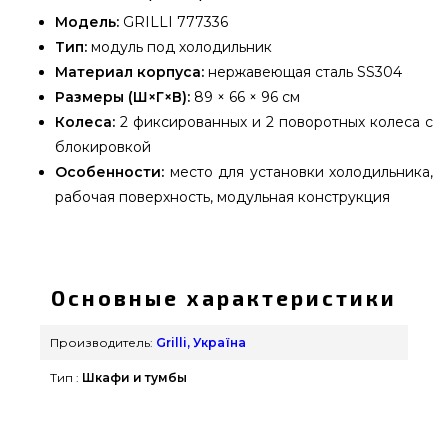
Модель:
GRILLI 777336
Тип:
модуль под холодильник
Материал корпуса:
нержавеющая сталь SS304
Размеры (Ш×Г×В):
89 × 66 × 96 см
Колеса:
2 фиксированных и 2 поворотных колеса с
блокировкой
Особенности:
место для установки холодильника,
рабочая поверхность, модульная конструкция
Отдельно стоящий модуль под холодильник из
нержавеющей стали GRILLI - 777336 выбрать от
надежного производителя Grilli, Україна по
Основные характеристики
доступной цене всего 29 990 грн. в каталоге
брендовых грилей GrillPoint. Посмотрите и
Производитель:
Grilli, Україна
закажите также Комплектующие встраиваемые
Тип :
Шкафи и тумбы
грили в интернет каталоге grillpoint.com.ua
Наберите нашим консультантам по
телефонному номеру 0(800) 337-275 и мы