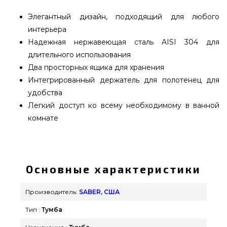
Элегантный дизайн, подходящий для любого
интерьера
Надежная нержавеющая сталь AISI 304 для
длительного использования
Два просторных ящика для хранения
Интегрированный держатель для полотенец для
удобства
Легкий доступ ко всему необходимому в ванной
комнате
Встраиваемая тумба с дверцей и двумя ящиками
SABER Double Drawer with Door Combo -
K00AA3114 подобрать от лучшего
Основные характеристики
производителя SABER, США по доступной
стоимости всего 42 990 грн. в онлайн магазине
Производитель:
SABER, США
грилей и барбекью GrillPoint. Самые лучшие
Тип :
Тумба
предложения на Комплектующие встраиваемые