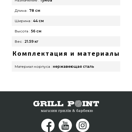
грили в интернет магазине Гриль Поинт.
Назначение :
Тумба
Наберите прямо сейчас нашим консультантам
Длина :
78 см
на номер (044) 334-76-95 и мы поможем выбрать
Ширина :
44 см
покупателям в: Мариуполь, Каменец-
Подольский, Ужгород
Высота :
56 см
Вес :
21.59 кг
Комплектация и материалы
Материал корпуса :
нержавеющая сталь