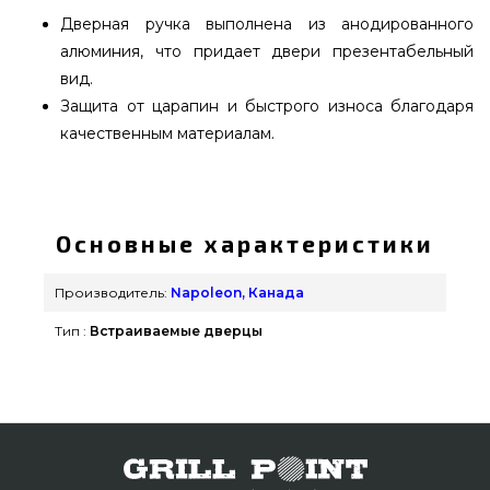
Дверная ручка выполнена из анодированного
алюминия, что придает двери презентабельный
вид.
Защита от царапин и быстрого износа благодаря
качественным материалам.
Встраиваемая дверь одностворчатая, малая
46х61 Napoleon - BI-1824-1D приобрести от
популярного производителя Napoleon, Канада
Основные характеристики
по выгодной цене всего 18 990 грн. в каталоге
грилей и барбекью grillpoint.com.ua Самые
Производитель:
Napoleon, Канада
лучшие предложения на Комплектующие
Тип :
Встраиваемые дверцы
встраиваемые грили в интернет магазине
grillpoint.com.ua Напишите прямо сейчас нашим
продавцам на телефонный номер (044) 334-76-95
и мы поможем заказать покупателям городов:
Хмельницкий, Хмельницкий, Сумы