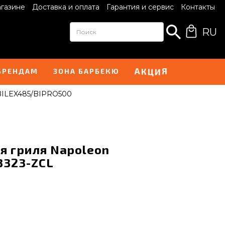
агазине
Доставка и оплата
Гарантия и сервис
Контакты
RU
А
Я
К
Ц
И
БРЕНДАМ
ЗОНА БАРБЕКЮ
 BILEX485/BIPRO500
я гриля Napoleon
3323-ZCL