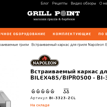
Блог
Рецепты
Видео обзоры
О м
ИЧНОЕ ОБОРУДОВАНИЕ
КОМПЛЕКТУЮЩИЕ
ПО 
раиваемые грили
Встраиваемый каркас для гриля Napoleon
Встраиваемый каркас дл
BILEX485/BIPRO500 - BI-
Артикул
BI-3323-ZCL
На складе