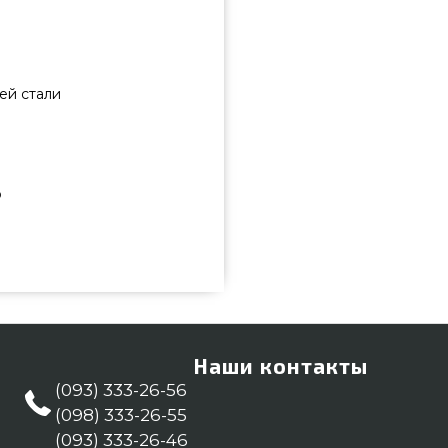
ей стали
я
ю
RO500 - BI-3323-ZCL выбрать и
учшей стоимости всего 42 990
. Взгляните и купите также
Point. Напишите прямо сейчас
 и мы поможем приобрести
Наши контакты
петровск
(093) 333-26-56
(098) 333-26-55
(093) 333-26-46