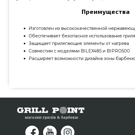
Преимущества
Изготовлен из высококачественной нержавеющ
Обеспечивает безопасное использование грил
Защищает прилегающие элементы от нагрева
Совместим с моделями BILEX485 и BIPRO500
Расширяет возможности дизайна зоны барбек
Встраиваемый каркас для гриля Napoleon BILEX485/BIP
купить от популярного бренда Napoleon, Канада по л
грн. в магазине грилей и мангалов Гриль Поинт
Комплектующие встраиваемые грили в каталоге Grill
нашим сотрудникам по номеру (044) 334-76-95
покупателям городов: Мелитополь, Черновцы, Днепро