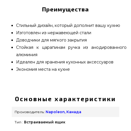
Преимущества
Стильный дизайн, который дополнит вашу кухню
Изготовлен из нержавеющей стали
Доводчики для мягкого закрытия
Стойкая к царапинам ручка из анодированного
алюминия
Идеален для хранения кухонных аксессуаров
Экономия места на кухне
Встраиваемый выдвижной ящик, малый 46х20 см
Napoleon - BI-1808-1DR подобрать от
популярного бренда Napoleon, Канада по
Основные характеристики
доступной цене всего 25 500 грн. в онлайн
магазине грилей и мангалов GrillPoint. Смотрите
Производитель:
Napoleon, Канада
и заказывайте также Комплектующие
Тип :
Встраиваемый ящик
встраиваемые грили в каталоге Гриль Поинт.