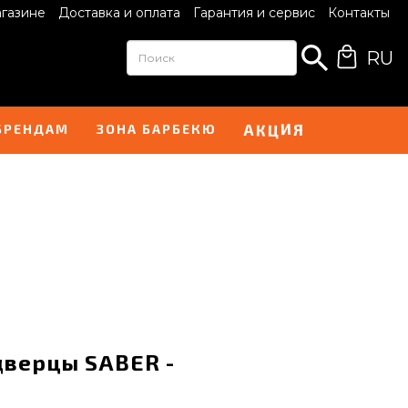
агазине
Доставка и оплата
Гарантия и сервис
Контакты
RU
И
А
Я
Ц
К
БРЕНДАМ
ЗОНА БАРБЕКЮ
дверцы SABER -