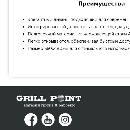
Преимущества
Элегантный дизайн, подходящий для современ
Интегрированный держатель полотенец для уд
Долговечный материал из нержавеющей стали A
Легко открываются, обеспечивая быстрый дост
Размер 660х480мм для оптимального использов
Встроенные одинарные дверцы SABER - K00AA2614 подо
бренда SABER, США по оправданной цене всего 19 9
аксессуаров GrillPoint. Самые лучшие предложения н
грили в интернет каталоге grillpoint.com.ua На
телефонному номеру 0(800) 337-275 и мы поможем на
Харьков, Киев, Винница