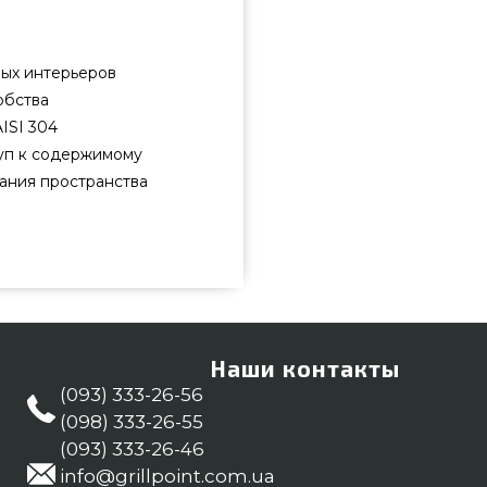
ных интерьеров
обства
ISI 304
уп к содержимому
ания пространства
брать и купить от известного
90 грн. в магазине грилей и
а Комплектующие встраиваемые
берите нашим менеджерам по
йти покупателям в регионах:
Наши контакты
(093) 333-26-56
(098) 333-26-55
(093) 333-26-46
info@grillpoint.com.ua