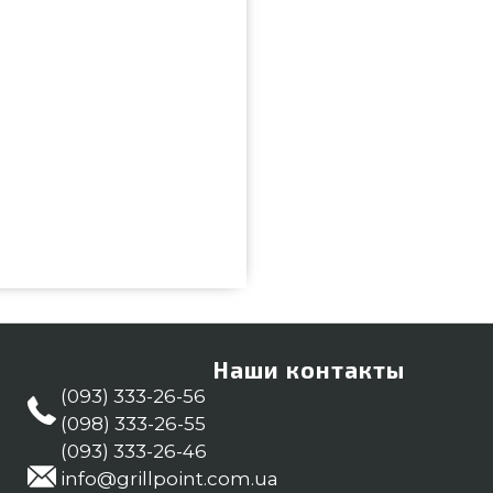
 приобрести от надежного
2 939 грн. в онлайн каталоге
те также Решетки в каталоге
(098) 333-26-55 и мы поможем
ковск
Наши контакты
(093) 333-26-56
(098) 333-26-55
(093) 333-26-46
info@grillpoint.com.ua