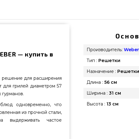
Основ
Производитель:
Weber
EBER — купить в
Тип :
Решетки
Назначение :
Решетки
е решение для расширения
Длина :
56 см
т для грилей диаметром 57
Ширина :
31 см
 гурманов.
Высота :
13 см
блюд одновременно, что
овленная из прочной стали,
на выдерживать частое