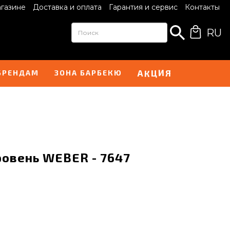
агазине
Доставка и оплата
Гарантия и сервис
Контакты
RU
И
А
Я
К
Ц
БРЕНДАМ
ЗОНА БАРБЕКЮ
ровень WEBER - 7647