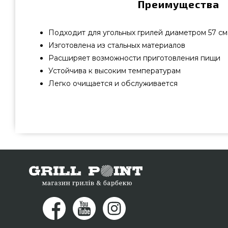
Преимущества
Подходит для угольных грилей диаметром 57 см
Изготовлена из стальных материалов
Расширяет возможности приготовления пищи
Устойчива к высоким температурам
Легко очищается и обслуживается
Решетка для гриля 2-й уровень WEBER - 7647
производителя Weber, США по оправданной цене всего 
брендовых грилей GrillPoint. Посмотрите и закажи
GrillPoint. Позвоните нашим сотрудникам на номер 
купить покупателям в: Запорожье, Одесса, Ивано-Фран