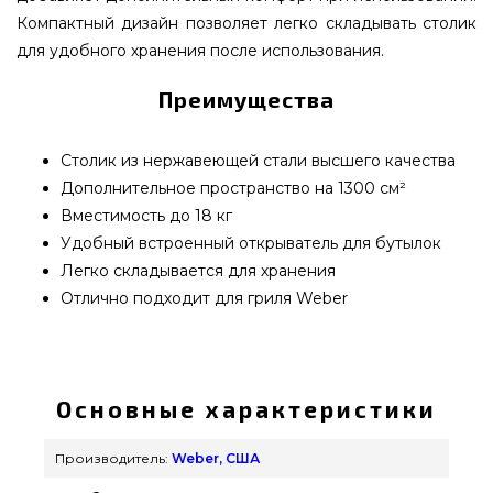
Компактный дизайн позволяет легко складывать столик
для удобного хранения после использования.
Преимущества
Столик из нержавеющей стали высшего качества
Дополнительное пространство на 1300 см²
Вместимость до 18 кг
Удобный встроенный открыватель для бутылок
Легко складывается для хранения
Отлично подходит для гриля Weber
Складной боковой столик для гриля Weber
Smoke Fire из нержавеющей стали - 7001
заказать от известного производителя Weber,
Основные характеристики
США по нормальной стоимости всего 7 499 грн.
в онлайн магазине грилей и барбекью Гриль
Производитель:
Weber, США
Поинт. Взгляните и купите также Столы в онлайн