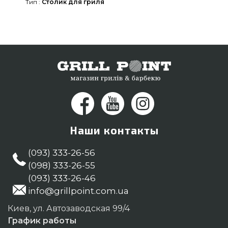
Тип :
Столик для гриля
магазине GrillPoint. Наберите нашим экспертам
по номеру (044) 334-76-95 и мы посоветуем Вам
покупателям городов: Кривой Рог,
Кропивницкий, Львов
Наши контакты
(093) 333-26-56
(098) 333-26-55
(093) 333-26-46
info@grillpoint.com.ua
Киев, ул. Автозаводская 99/4
График работы