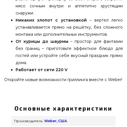
мясо сочным внутри и аппетитно хрустящим
снаружи.
Никаких хлопот с установкой
– вертел легко
устанавливается прямо на решётку, без сложного
монтажа или дополнительных инструментов.
От курицы до шаурмы
– простор для фантазии
без границ – приготовьте эффектное блюдо для
гостей или устройте себе вкусный праздник прямо
дома.
Работает от сети 220 V
Откройте новые возможности гриллинга вместе с Weber!
Вертел для Genesis 400 (4 пальники) та пелетних
грилів XL - 3400300 выбрать и купить от лучшего
бренда Weber, США по нормальной цене всего
Основные характеристики
14 679 грн. в каталоге интернет магазина грилей
и мангалов GrillPoint. Лучшие предложения на
Производитель:
Weber, США
Вертел для гриля в онлайн магазине GrillPoint.