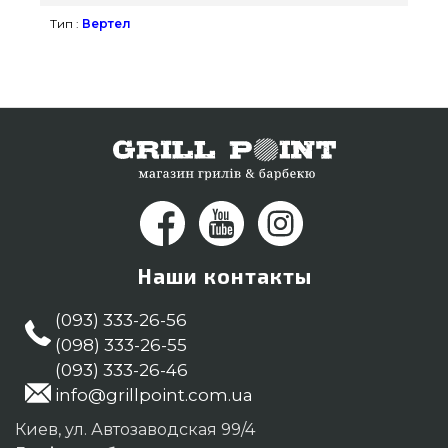
Смотрите и заказывайте также Вертел для гриля
Тип :
Вертел
в магазине GrillPoint. Наберите прямо сейчас
нашим менеджерам по номеру 0(800) 337-275 и
мы привезем клиентам в регионах: Ровно,
Запорожье, Житомир
Наши контакты
(093) 333-26-56
(098) 333-26-55
(093) 333-26-46
info@grillpoint.com.ua
Киев, ул. Автозаводская 99/4