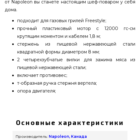
от Napoleon вы станете настоящим шеф-поваром у себя
дома.
подходит для газовых грилей Freestyle;
прочный пластиковый мотор с 12000 гс-см
крутящим моментом и кабелем 1,8 м;
стержень из пищевой нержавеющей стали
квадратной формы диаметром 8 мм;
2 четырехзубчатые вилки для зажима мяса из
пищевой нержавеющей стали;
включает противовес;
т-образная ручка стержня вертела;
опора двигателя;
Вертел с 2-мя зажимами и электромотором для
моделей Napoleon Freestyle - 69302 приобрести
от известного производителя Napoleon, Канада
Основные характеристики
по нормальной стоимости всего 8 580 грн. в
магазине грилей и барбекью grillpoint.com.ua
Производитель:
Napoleon, Канада