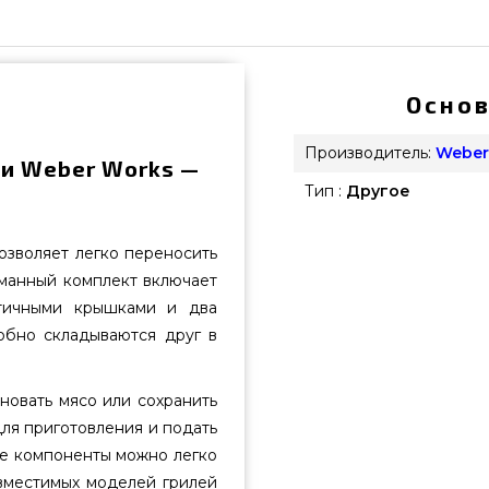
Основ
Производитель:
Weber
ки Weber Works —
Тип :
Другое
озволяет легко переносить
уманный комплект включает
тичными крышками и два
обно складываются друг в
овать мясо или сохранить
для приготовления и подать
се компоненты можно легко
вместимых моделей грилей