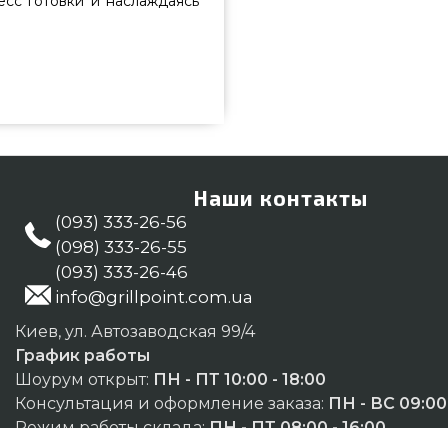
есс готовки и наслаждаясь
ks - 3400220 подобрать от
сти всего 5 609 грн. в онлайн
и заказывайте также Миски в
м на телефонный номер 0(800)
ополь, Житомир, Хмельницкий
Наши контакты
(093) 333-26-56
(098) 333-26-55
(093) 333-26-46
info@grillpoint.com.ua
Киев, ул. Автозаводская 99/4
График работы
Шоурум открыт:
ПН - ПТ 10:00 - 18:00
Консультация и оформление заказа:
ПН - ВС 09:00 
Режим работы склада:
ПН - ПТ 08:00 - 16:00