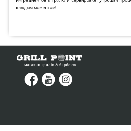
ингредиентов к грилю и сервировке, упрощая проц
каждым моментом!
Набор для подготовки та сервировки Weber Wor
популярного бренда Weber, США по оправданной стоимо
магазине брендовых грилей Гриль Поинт. Смотрите 
магазине grillpoint.com.ua Позвоните нашим эксперта
337-275 и мы доставим покупателям в регионах: Мелит