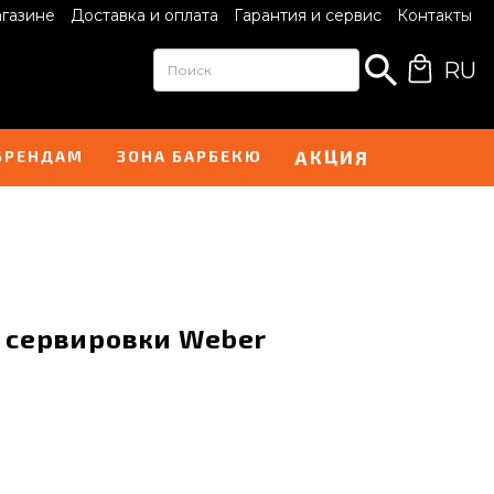
агазине
Доставка и оплата
Гарантия и сервис
Контакты
RU
Ц
И
А
Я
К
БРЕНДАМ
ЗОНА БАРБЕКЮ
а сервировки Weber